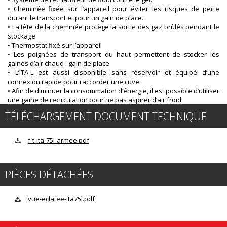
• Cheminée fixée sur l’appareil pour éviter les risques de perte
durant le transport et pour un gain de place.
• La tête de la cheminée protège la sortie des gaz brûlés pendant le
stockage
• Thermostat fixé sur l’appareil
• Les poignées de transport du haut permettent de stocker les
gaines d’air chaud : gain de place
• L’ITA-L est aussi disponible sans réservoir et équipé d’une
connexion rapide pour raccorder une cuve.
• Afin de diminuer la consommation d’énergie, il est possible d’utiliser
une gaine de recirculation pour ne pas aspirer d’air froid.
TÉLÉCHARGEMENT DOCUMENT TECHNIQUE
f-t-ita-75l-armee.pdf
PIÈCES DÉTACHÉES
vue-eclatee-ita75l.pdf