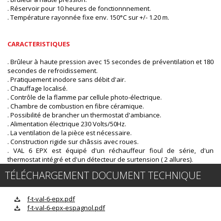
. Réservoir pour 10 heures de fonctionnnement.
. Température rayonnée fixe env. 150°C sur +/- 1.20 m.
CARACTERISTIQUES
. Brûleur à haute pression avec 15 secondes de préventilation et 180
secondes de refroidissement.
. Pratiquement inodore sans débit d'air.
. Chauffage localisé.
. Contrôle de la flamme par cellule photo-électrique.
. Chambre de combustion en fibre céramique.
. Possibilité de brancher un thermostat d'ambiance.
. Alimentation électrique 230 Volts/50Hz.
. La ventilation de la pièce est nécessaire.
. Construction rigide sur châssis avec roues.
. VAL 6 EPX est équipé d'un réchauffeur fioul de série, d'un
thermostat intégré et d'un détecteur de surtension ( 2 allures).
TÉLÉCHARGEMENT DOCUMENT TECHNIQUE
f-t-val-6-epx.pdf
f-t-val-6-epx-espagnol.pdf