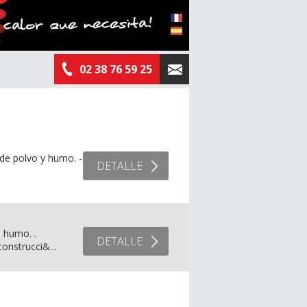
02 38 76 59 25
de polvo y humo. -
DETALLE
.
 humo. .
DETALLE
onstrucci&...